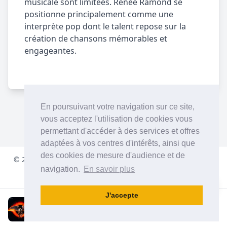
musicale sont limitées. Renee Ramond se
positionne principalement comme une
interprète pop dont le talent repose sur la
création de chansons mémorables et
engageantes.
En poursuivant votre navigation sur ce site,
vous acceptez l'utilisation de cookies vous
permettant d'accéder à des services et offres
adaptées à vos centres d'intérêts, ainsi que
des cookies de mesure d'audience et de
© 2001-
2026
pulsradio.com
À propos de notre Radio Dance
navigation.
En savoir plus
Facebook
Instagram
Twitter
YouTube
Discord
J'accepte
ILLENIUM Feat Lauren Alaina
Love Is A Chemical