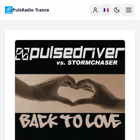
PulsRadio Trance
🇫🇷