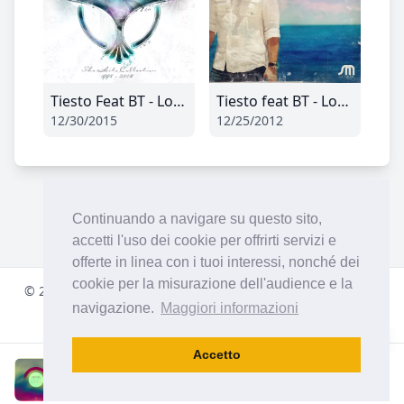
Tiesto Feat BT - Love Comes Again (Radio Edit)
Tiesto feat BT - Love Comes Again (Hardwell Rework)
12/30/2015
12/25/2012
Continuando a navigare su questo sito,
accetti l'uso dei cookie per offrirti servizi e
offerte in linea con i tuoi interessi, nonché dei
cookie per la misurazione dell'audience e la
© 2001-
2026
pulsradio.com
À propos de notre Radio Dance
navigazione.
Maggiori informazioni
Facebook
Instagram
Twitter
YouTube
Discord
Accetto
Roald Velden
Around The World (Blood Groove And Kikis Remix)