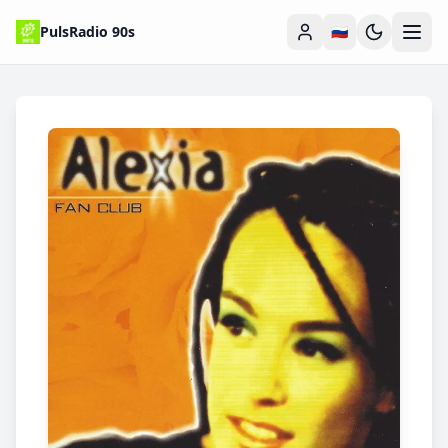
PulsRadio 90s
🇷🇺